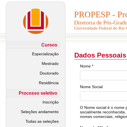
PROPESP - Pró-
PROPESP - Pró-
Diretoria de Pós-Grad
Diretoria de Pós-Grad
Universidade Federal do Rio
Universidade Federal do Rio
Cursos
Dados Pessoais
Especialização
Mestrado
Nome *
Doutorado
Residência
Nome Social
Processo seletivo
Inscrição
O Nome social é o nome pe
Seleções andamento
socialmente reconhecida, 
nomes comerciais, religios
Todas as seleções