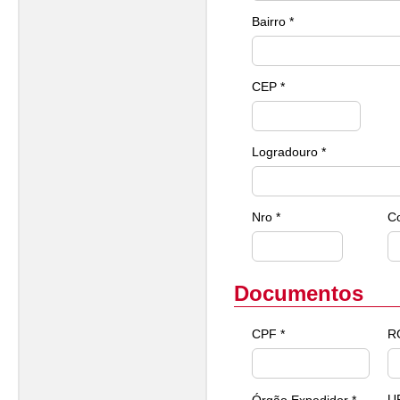
Bairro *
CEP *
Logradouro *
Nro *
C
Documentos
CPF *
R
U