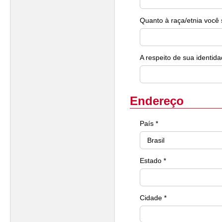
Quanto à raça/etnia você 
A respeito de sua identida
Endereço
País *
Estado *
Cidade *