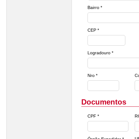
Bairro *
CEP *
Logradouro *
Nro *
C
Documentos
CPF *
R
U