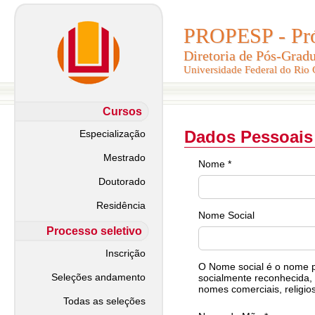
PROPESP - Pró-
PROPESP - Pró-
Diretoria de Pós-Grad
Diretoria de Pós-Grad
Universidade Federal do Rio
Universidade Federal do Rio
Cursos
Dados Pessoais
Especialização
Mestrado
Nome *
Doutorado
Residência
Nome Social
Processo seletivo
Inscrição
O Nome social é o nome pe
Seleções andamento
socialmente reconhecida, 
nomes comerciais, religios
Todas as seleções