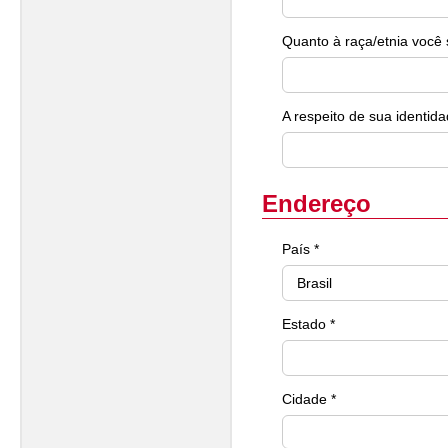
Quanto à raça/etnia você 
A respeito de sua identida
Endereço
País *
Estado *
Cidade *