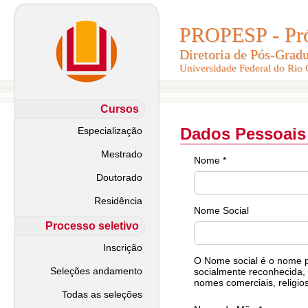
PROPESP - Pró-
PROPESP - Pró-
Diretoria de Pós-Grad
Diretoria de Pós-Grad
Universidade Federal do Rio
Universidade Federal do Rio
Cursos
Dados Pessoais
Especialização
Mestrado
Nome *
Doutorado
Residência
Nome Social
Processo seletivo
Inscrição
O Nome social é o nome pe
Seleções andamento
socialmente reconhecida, 
nomes comerciais, religios
Todas as seleções