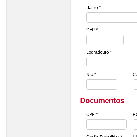
Bairro *
CEP *
Logradouro *
Nro *
C
Documentos
CPF *
R
U