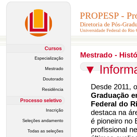
PROPESP - Pró-
PROPESP - Pró-
Diretoria de Pós-Grad
Diretoria de Pós-Grad
Universidade Federal do Rio
Universidade Federal do Rio
Cursos
Mestrado - Histó
Especialização
▼
Inform
Mestrado
Doutorado
Desde 2011, 
Residência
Graduação em
Processo seletivo
Federal do R
Inscrição
destaca na ár
é pioneiro no 
Seleções andamento
profissional n
Todas as seleções