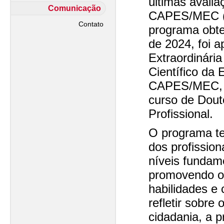
últimas avalia
Comunicação
CAPES/MEC (2
Contato
programa obtev
de 2024, foi 
Extraordinári
Científico da
CAPES/MEC, a
curso de Dout
Profissional.
O programa te
dos profission
níveis fundame
promovendo o
habilidades e
refletir sobre 
cidadania, a p