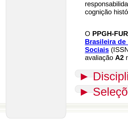
responsabilida
cognição histó
O
PPGH-FU
Brasileira de
Sociais
(ISSN
avaliação
A2
n
►
Discip
►
Seleçõ