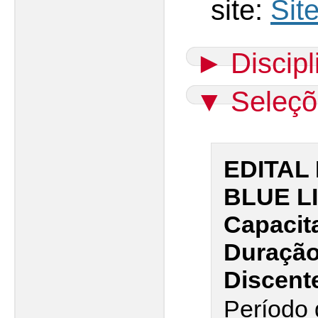
site:
Sit
►
Discip
▼
Seleçõ
EDITAL 
BLUE LI
Capacit
Duração 
Discent
Período 