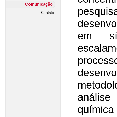
Comunicação
pesqui
Contato
desenv
em sín
esca
process
desen
metodol
análi
quími