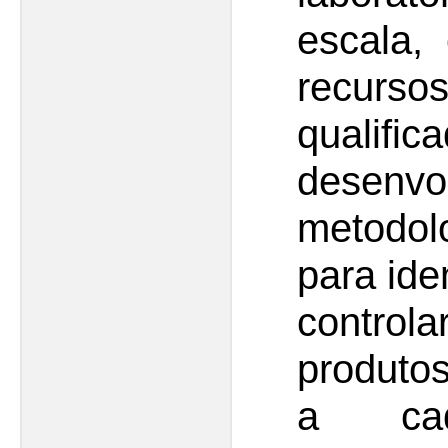
escala,
recur
qual
desenvo
metodol
para iden
contro
produto
a cad