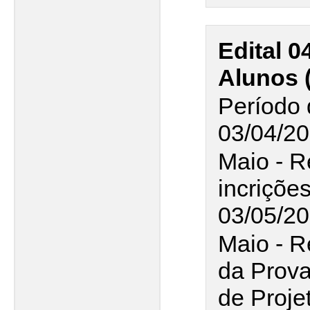
Edital 0
Alunos (
Período 
03/04/20
Maio - R
incriçõe
03/05/2
Maio - R
da Prova
de Proje