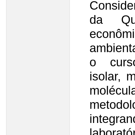
Consid
da Qu
econô
ambienta
o curs
isolar, 
molécu
metodo
integra
laborat