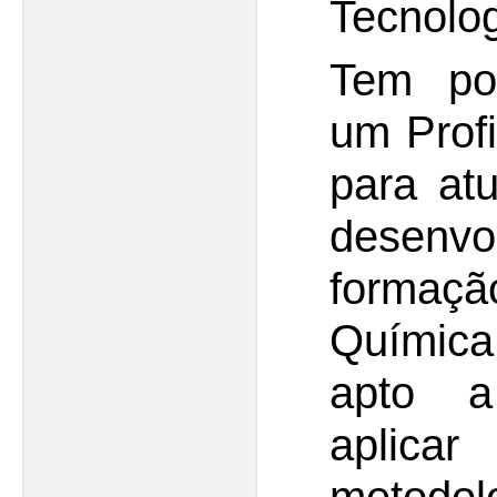
Tecnolog
Tem por
um Profi
para at
desenv
formaçã
Química
apto a
apli