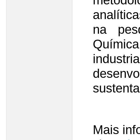
metodol
analític
na pes
Química
industri
desenvo
sustenta
Mais in