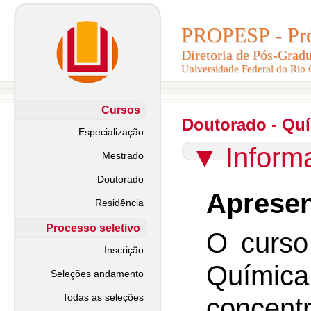
PROPESP - Pró-
PROPESP - Pró-
Diretoria de Pós-Grad
Diretoria de Pós-Grad
Universidade Federal do Rio
Universidade Federal do Rio
Cursos
Doutorado - Qu
Especialização
▼
Inform
Mestrado
Doutorado
Apresen
Residência
Processo seletivo
O curso
Inscrição
Quím
Seleções andamento
Todas as seleções
concent