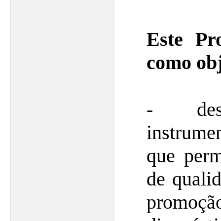
Este Pr
como obj
- des
instrum
que per
de quali
promoç