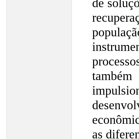
de soluç
recuper
popula
instrume
proces
também
impu
desenvol
econômic
as difere