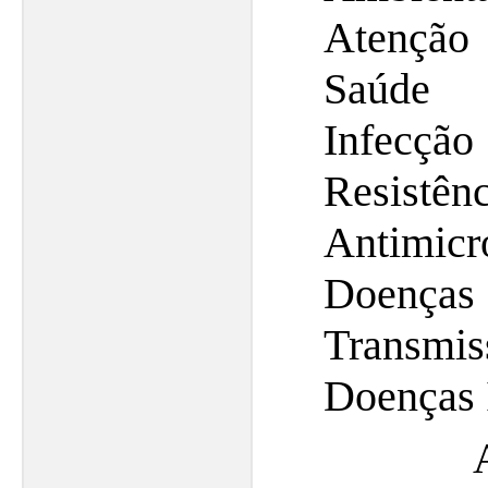
Atenção 
Saúde
Infecç
Resi
Antimicr
Doença
Transmi
Doenças I
As ca