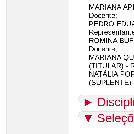
MARIANA APP
Docente;
PEDRO EDUA
Representant
ROMINA BUFF
Docente;
MARIANA Q
(TITULAR) - R
NATÁLIA PO
(SUPLENTE) -
►
Discip
▼
Seleçõ