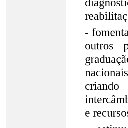
diagnóst
reabilita
- foment
outros 
graduaç
nacionai
criand
intercâm
e recurs