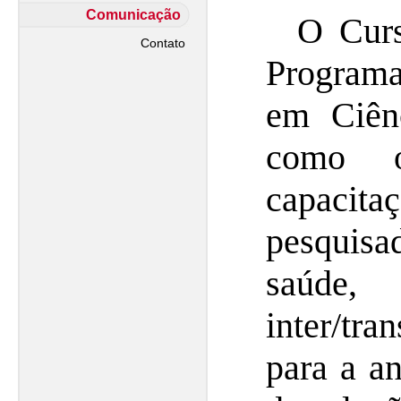
Comunicação
O Curso
Contato
Program
em Ciên
como o
capacit
pesquisa
saúde, 
inter/tra
para a an