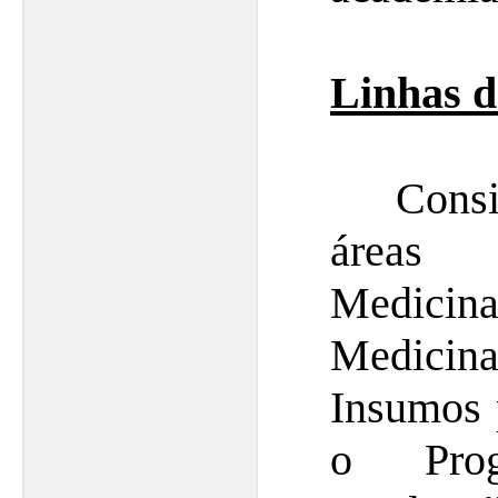
Linhas d
Conside
áreas 
Medici
Medicin
Insumos 
o Pro