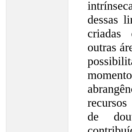
intríns
dessas li
criadas
outras á
possib
momen
abrangên
recurso
de dou
contribuí