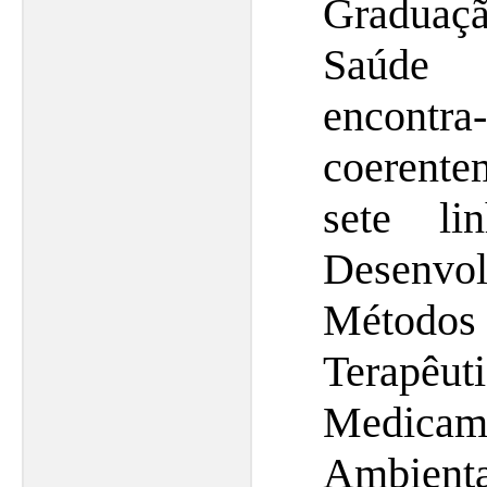
Graduaç
Saúde
encontr
coerente
sete li
Desenvol
Método
Terapêu
Medic
Ambient