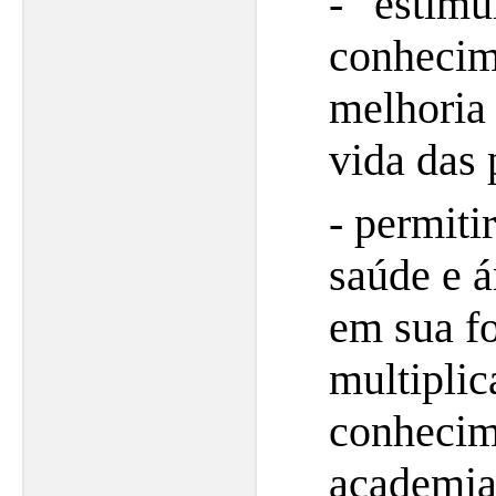
- estim
conheci
melhori
vida das 
- permiti
saúde e á
em sua f
multipli
conhecim
academia