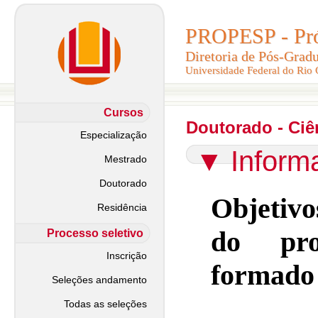
PROPESP - Pró-
PROPESP - Pró-
Diretoria de Pós-Grad
Diretoria de Pós-Grad
Universidade Federal do Rio
Universidade Federal do Rio
Cursos
Doutorado - Ciê
Especialização
▼
Inform
Mestrado
Doutorado
Objetiv
Residência
do pro
Processo seletivo
Inscrição
formado
Seleções andamento
Todas as seleções