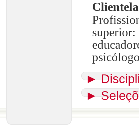
Clientela
Profissio
superior:
educadore
psicólogo
►
Discip
►
Seleçõ