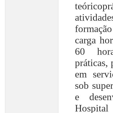
teórico
ativid
formação
carga hor
60 hora
práticas,
em servi
sob super
e desen
Hospital