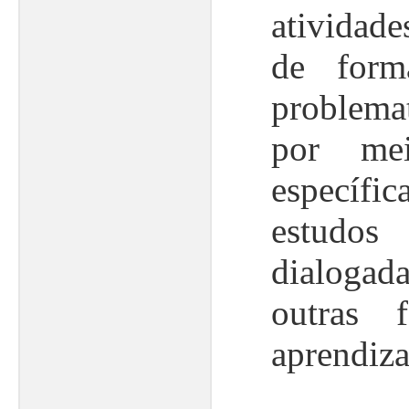
atividade
de form
problema
por mei
específ
estudo
dialogad
outras 
aprendiz