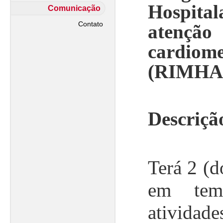
Hospita
Comunicação
Contato
aten
cardiome
(RIMHA
Descriçã
Terá 2 (d
em tem
ativid