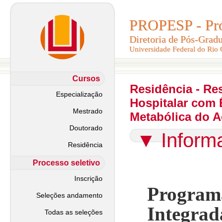
PROPESP - Pró-
PROPESP - Pró-
Diretoria de Pós-Grad
Diretoria de Pós-Grad
Universidade Federal do Rio
Universidade Federal do Rio
Cursos
Residência - Res
Especialização
Hospitalar com 
Mestrado
Metabólica do A
Doutorado
▼
Inform
Residência
Processo seletivo
Inscrição
Progra
Seleções andamento
Integrad
Todas as seleções