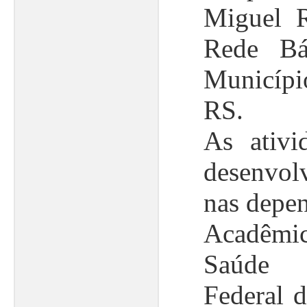
Miguel R
Rede Bá
Municíp
RS.
As ativi
desenvolv
nas depe
Acadêm
Saúde 
Federal 