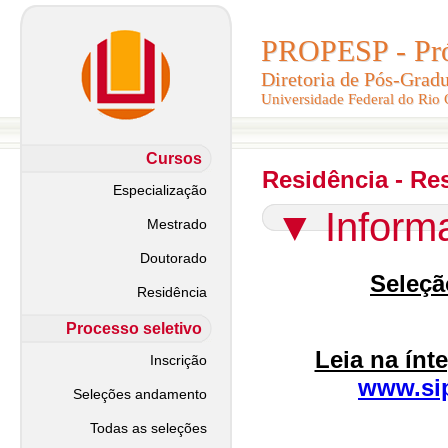
PROPESP - Pró-
PROPESP - Pró-
Diretoria de Pós-Grad
Diretoria de Pós-Grad
Universidade Federal do Rio
Universidade Federal do Rio
Cursos
Residência - Re
Especialização
▼
Inform
Mestrado
Doutorado
Seleçã
Residência
Processo seletivo
Leia na ínt
Inscrição
www.sip
Seleções andamento
Todas as seleções