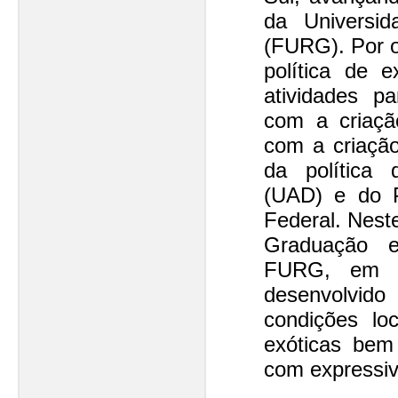
da Universi
(FURG). Por o
política de 
atividades p
com a criaçã
com a criação
da política 
(UAD) e do 
Federal. Nest
Graduação e
FURG, em s
desenvolvid
condições lo
exóticas bem
com expressiv