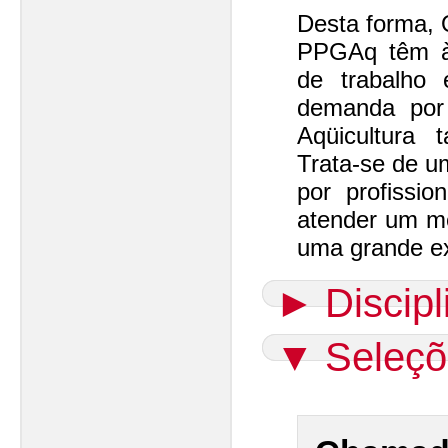
Desta forma, 
PPGAq têm à
de trabalho
demanda por 
Aqüicultura
Trata-se de u
por profissio
atender um m
uma grande ex
►
Discip
▼
Seleçõ