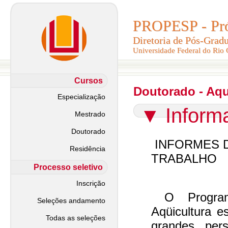
PROPESP - Pró-
PROPESP - Pró-
Diretoria de Pós-Grad
Diretoria de Pós-Grad
Universidade Federal do Rio
Universidade Federal do Rio
Cursos
Doutorado - Aqu
Especialização
▼
Inform
Mestrado
Doutorado
INFORMES 
Residência
TRABALHO
Processo seletivo
Inscrição
O Program
Seleções andamento
Aqüicultura e
Todas as seleções
grandes per