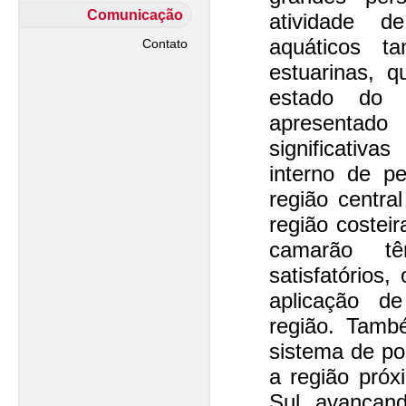
Comunicação
atividade d
aquáticos t
Contato
estuarinas, 
estado do
apresentad
significativ
interno de p
região centra
região costeir
camarão tê
satisfatórios
aplicação d
região. Tam
sistema de po
a região pró
Sul, avançand