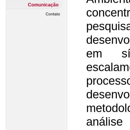
Comunicação
concent
Contato
pesqui
desenv
em sín
esca
process
desen
metodol
análi