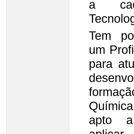
a cad
Tecnolog
Tem por
um Profi
para at
desenv
formaçã
Química
apto a