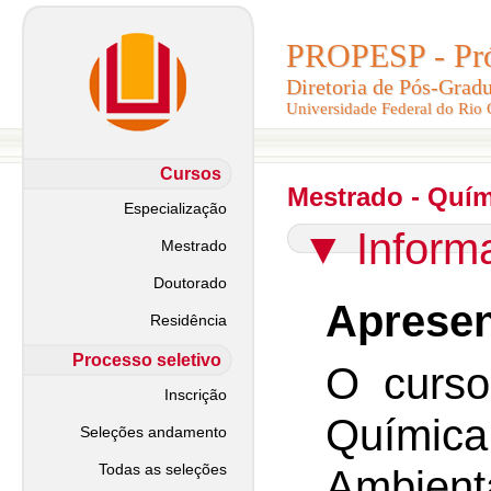
PROPESP - Pró-
PROPESP - Pró-
Diretoria de Pós-Grad
Diretoria de Pós-Grad
Universidade Federal do Rio
Universidade Federal do Rio
Cursos
Mestrado - Quím
Especialização
▼
Inform
Mestrado
Doutorado
Apresen
Residência
Processo seletivo
O curs
Inscrição
Químic
Seleções andamento
Todas as seleções
Ambie