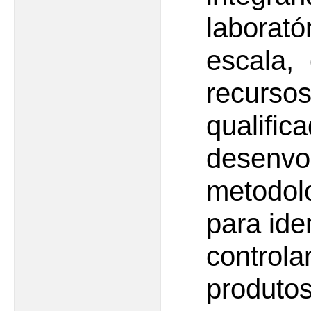
laborat
escala,
recur
qual
desenvo
metodol
para iden
contro
produto