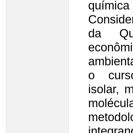
quími
Consid
da Qu
econô
ambienta
o curs
isolar, 
molécu
metodo
integra