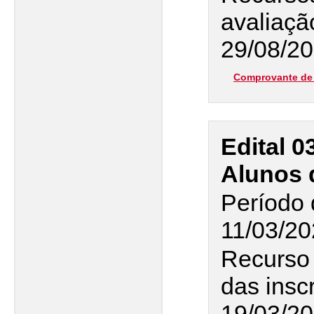
avaliaçã
29/08/20
Comprovante de 
Edital 0
Alunos 
Período 
11/03/20
Recurso
das insc
19/03/2