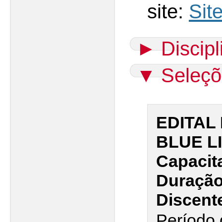
site:
Sit
►
Discip
▼
Seleçõ
EDITAL 
BLUE LI
Capacit
Duração 
Discent
Período 