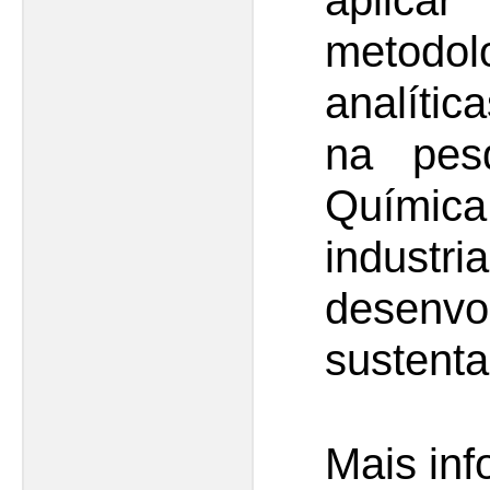
apli
metodol
analític
na pes
Química
industri
desenvo
sustenta
Mais in