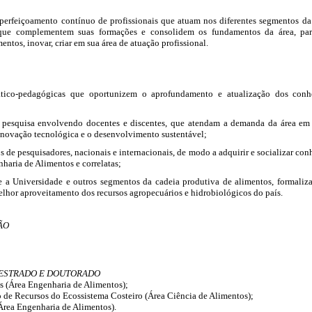
perfeiçoamento contínuo de profissionais que atuam nos diferentes segmentos da
 que complementem suas formações e consolidem os fundamentos da área, para
ntos, inovar, criar em sua área de atuação profissional.
ático-pedagógicas que oportunizem o aprofundamento e atualização dos conhe
 pesquisa envolvendo docentes e discentes, que atendam a demanda da área em n
 inovação tecnológica e o desenvolvimento sustentável;
s de pesquisadores, nacionais e internacionais, de modo a adquirir e socializar con
haria de Alimentos e correlatas;
tre a Universidade e outros segmentos da cadeia produtiva de alimentos, formaliz
lhor aproveitamento dos recursos agropecuários e hidrobiológicos do país.
ÃO
 MESTRADO E DOUTORADO
s (Área Engenharia de Alimentos);
o de Recursos do Ecossistema Costeiro (Área Ciência de Alimentos);
Área Engenharia de Alimentos).