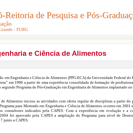
Reitoria de Pesquisa e Pós-Graduaç
Reitoria de Pesquisa e Pós-Gradua
uação
uação
 Grande - FURG
 Grande - FURG
enharia e Ciência de Alimentos
ão em Engenharia e Ciência de Alimentos (PPG-ECA) da Universidade Federal do 
ensu” em 1996 a partir de uma experiência consolidada de formação de profissio
o segundo Programa de Pós-Graduação em Engenharia de Alimentos implantado no 
e Alimentos iniciou as atividades com oferta regular de disciplinas a partir do
rograma para Mestrado em Engenharia e Ciência de Alimentos ocorreu em 2001 e f
s consultores indicados pela CAPES. Com a experiência em evolução e a co
 2004 foi aprovado pela CAPES a ampliação do Programa para nível de Douto
 7 junto a CAPES.