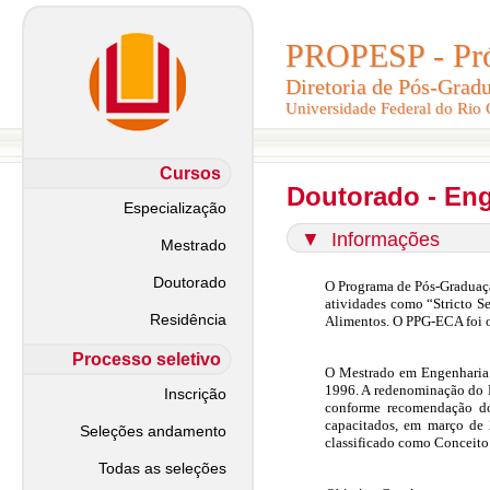
PROPESP - Pró-
PROPESP - Pró-
Diretoria de Pós-Grad
Diretoria de Pós-Grad
Universidade Federal do Rio
Universidade Federal do Rio
Cursos
Doutorado - Eng
Especialização
▼
Informações
Mestrado
Doutorado
O Programa de Pós-Graduaç
atividades como “Stricto S
Residência
Alimentos. O PPG-ECA foi 
Processo seletivo
O Mestrado em Engenharia d
1996. A redenominação do P
Inscrição
conforme recomendação do
capacitados, em março de
Seleções andamento
classificado como Conceito
Todas as seleções