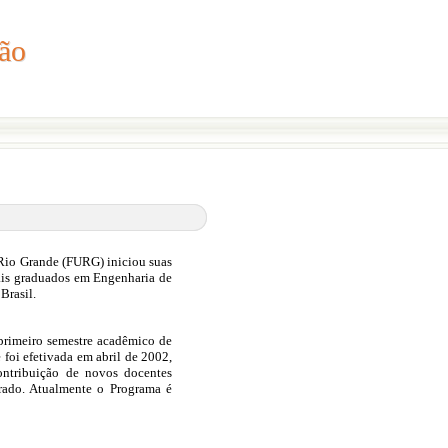
ão
ção
Rio Grande (FURG) iniciou suas
nais graduados em Engenharia de
Brasil.
 primeiro semestre acadêmico de
oi efetivada em abril de 2002,
ntribuição de novos docentes
rado. Atualmente o Programa é