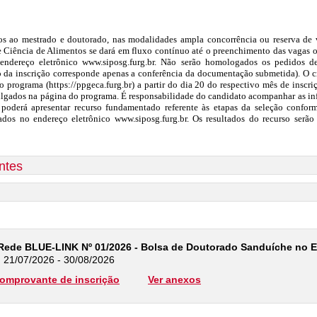
os ao mestrado e doutorado, nas modalidades ampla concorrência ou reserva de 
Ciência de Alimentos se dará em fluxo contínuo até o preenchimento das vagas o
 endereço eletrônico www.siposg.furg.br. Não serão homologados os pedidos 
da inscrição corresponde apenas a conferência da documentação submetida). O c
 programa (https://ppgeca.furg.br) a partir do dia 20 do respectivo mês de inscri
lgados na página do programa. É responsabilidade do candidato acompanhar as in
poderá apresentar recurso fundamentado referente às etapas da seleção confo
zados no endereço eletrônico www.siposg.furg.br. Os resultados do recurso serã
ntes
Rede BLUE-LINK Nº 01/2026 - Bolsa de Doutorado Sanduíche no E
: 21/07/2026 - 30/08/2026
omprovante de inscrição
Ver anexos