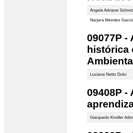
Angela Adriane Schmid
Narjara Mendes Garci
09077P -
histórica
Ambienta
Luciana Netto Dolci
09408P -
aprendiz
Gianpaolo Knoller Adom