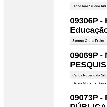
Dione Iara Silveira Ki
09306P -
Educação
Simone Grohs Freire
09069P 
PESQUIS
Carlos Roberto da Sil
Daiani Modernel Xavie
09073P -
PÚBLICA