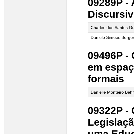
09289P - 
Discursiv
Charles dos Santos Gui
Daniele Simoes Borge
09496P - 
em espaç
formais
Danielle Monteiro Beh
09322P -
Legislaçã
uma Educ