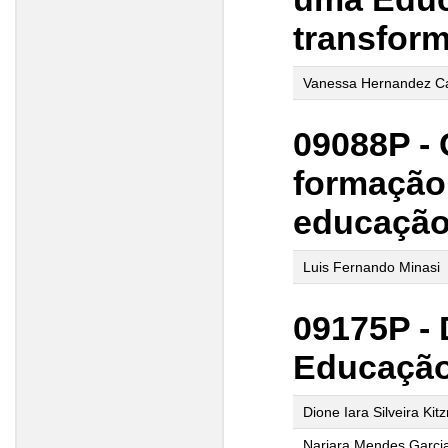
transfor
Vanessa Hernandez Ca
09088P - 
formação
educação
Luis Fernando Minasi
09175P -
Educação
Dione Iara Silveira Ki
Narjara Mendes Garci