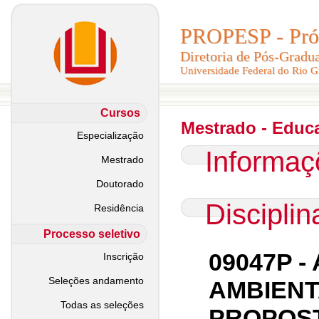
PROPESP - Pró-
PROPESP - Pró-
Diretoria de Pós-Gradu
Diretoria de Pós-Gradu
Universidade Federal do Rio 
Universidade Federal do Rio 
Cursos
Mestrado - Educ
Especialização
Informaç
Mestrado
Doutorado
Discipli
Residência
Processo seletivo
09047P 
Inscrição
Seleções andamento
AMBIEN
Todas as seleções
PROPOST