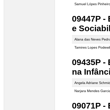
Samuel Lópes Pinheir
09447P -
e Sociabi
Alana das Neves Pedr
Tamires Lopes Podewi
09435P -
na Infânc
Angela Adriane Schmid
Narjara Mendes Garci
09071P 