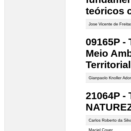
teóricos
Jose Vicente de Freita
09165P - 
Meio Amb
Territoria
Gianpaolo Knoller Adom
21064P -
NATUREZA
Carlos Roberto da Sil
Maciel Cover