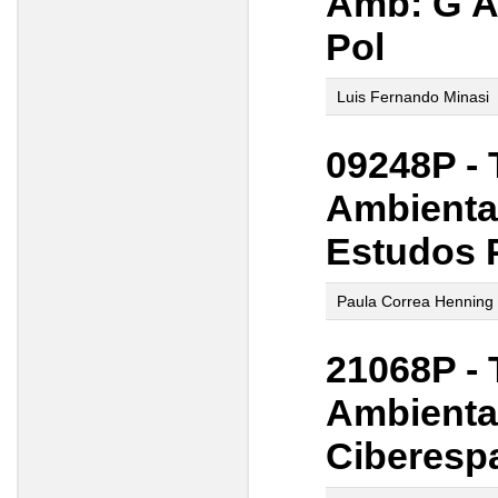
Amb: G Ág
Pol
Luis Fernando Minasi
09248P -
Ambiental
Estudos P
Paula Correa Henning
21068P -
Ambiental
Ciberespa