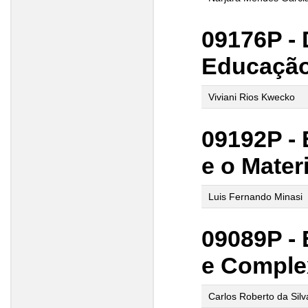
09176P -
Educação 
Viviani Rios Kwecko
09192P -
e o Mater
Luis Fernando Minasi
09089P -
e Comple
Carlos Roberto da Sil