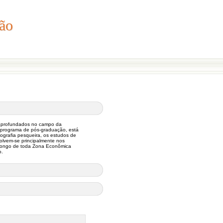
ão
ção
 aprofundados no campo da
do programa de pós-graduação, está
ografia pesqueira, os estudos de
olvem-se principalmente nos
 longo de toda Zona Econômica
o.