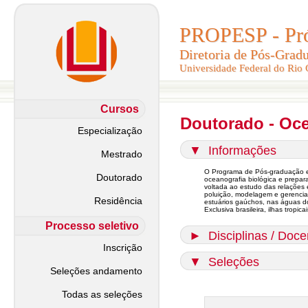
PROPESP - Pró-
PROPESP - Pró-
Diretoria de Pós-Grad
Diretoria de Pós-Grad
Universidade Federal do Rio
Universidade Federal do Rio
Cursos
Doutorado - Oce
Especialização
▼
Informações
Mestrado
O Programa de Pós-graduação e
Doutorado
oceanografia biológica e prepar
voltada ao estudo das relações 
poluição, modelagem e gerencia
Residência
estuários gaúchos, nas águas d
Exclusiva brasileira, ilhas trop
Processo seletivo
►
Disciplinas / Doce
Inscrição
▼
Seleções
Seleções andamento
Todas as seleções