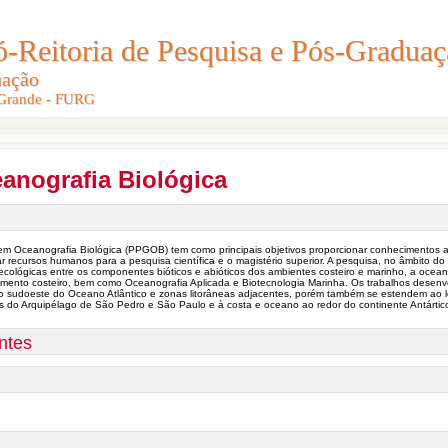
Reitoria de Pesquisa e Pós-Graduaç
Reitoria de Pesquisa e Pós-Gradua
uação
uação
 Grande - FURG
 Grande - FURG
anografia Biológica
m Oceanografia Biológica (PPGOB) tem como principais objetivos proporcionar conhecimentos
ar recursos humanos para a pesquisa científica e o magistério superior. A pesquisa, no âmbito 
ecológicas entre os componentes bióticos e abióticos dos ambientes costeiro e marinho, a ocean
mento costeiro, bem como Oceanografia Aplicada e Biotecnologia Marinha. Os trabalhos desenv
o sudoeste do Oceano Atlântico e zonas litorâneas adjacentes, porém também se estendem ao
icais do Arquipélago de São Pedro e São Paulo e à costa e oceano ao redor do continente Antártic
ntes