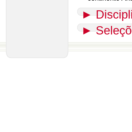
►
Discip
►
Seleçõ