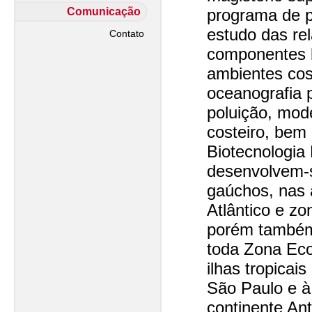
Comunicação
programa de p
estudo das re
Contato
componentes b
ambientes cos
oceanografia 
poluição, mo
costeiro, bem
Biotecnologia
desenvolvem-s
gaúchos, nas
Atlântico e zo
porém também
toda Zona Eco
ilhas tropicai
São Paulo e à
continente Ant