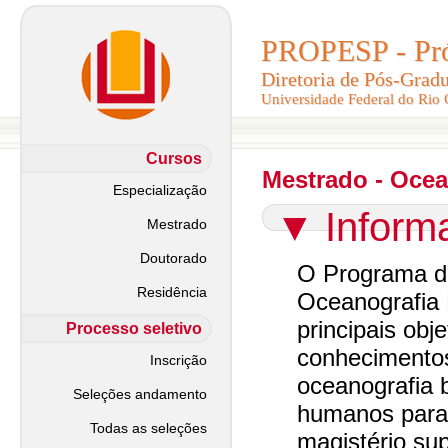
PROPESP - Pró-
PROPESP - Pró-
Diretoria de Pós-Grad
Diretoria de Pós-Grad
Universidade Federal do Rio
Universidade Federal do Rio
Cursos
Mestrado - Ocea
Especialização
▼
Inform
Mestrado
Doutorado
O Programa d
Residência
Oceanografia
principais obj
Processo seletivo
conhecimento
Inscrição
oceanografia b
Seleções andamento
humanos para 
Todas as seleções
magistério sup