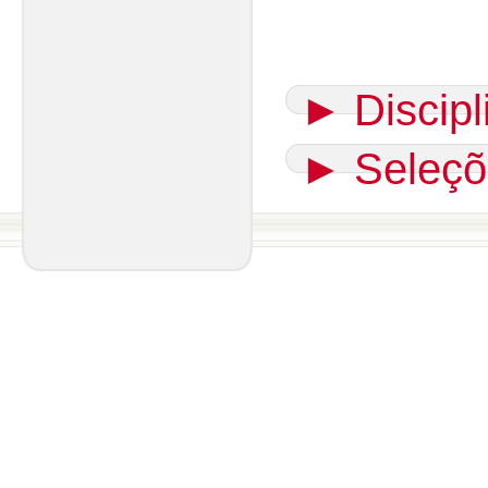
►
Discip
►
Seleçõ