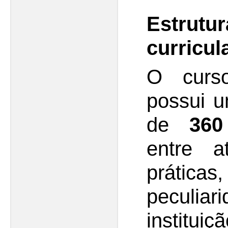
Estrutu
curricul
O curso
possui u
de
360
entre a
prátic
peculi
institui