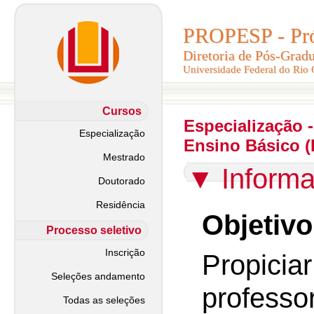
PROPESP - Pró-
PROPESP - Pró-
Diretoria de Pós-Grad
Diretoria de Pós-Grad
Universidade Federal do Rio
Universidade Federal do Rio
Cursos
Especialização 
Especialização
Ensino Básico (
Mestrado
▼
Inform
Doutorado
Residência
Objetivo
Processo seletivo
Inscrição
Propic
Seleções andamento
profes
Todas as seleções