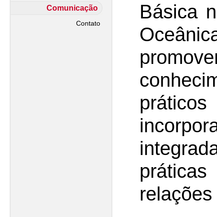
Básica n
Comunicação
Contato
Oceânica
promove
conhec
prático
incorpor
integra
prática
relações