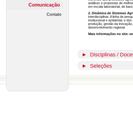
análises e propostas de melho
Comunicação
em escala laboratorial, de banc
2. Dinâmica de Sistemas Agr
Contato
interdisciplinar. A linha de 
institucional e ambiental, e d
produção, gestão da inovação, 
desenvolvimento regional.
Mais informações no site: 
►
Disciplinas / Doce
►
Seleções