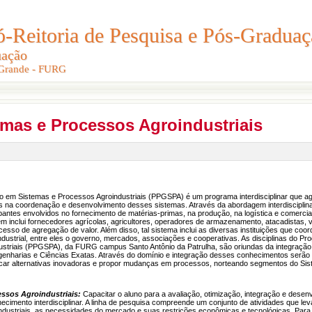
Reitoria de Pesquisa e Pós-Graduaç
Reitoria de Pesquisa e Pós-Gradua
uação
uação
 Grande - FURG
 Grande - FURG
emas e Processos Agroindustriais
em Sistemas e Processos Agroindustriais (PPGSPA) é um programa interdisciplinar que ag
 na coordenação e desenvolvimento desses sistemas. Através da abordagem interdisciplin
ipantes envolvidos no fornecimento de matérias-primas, na produção, na logística e comercia
m inclui fornecedores agrícolas, agricultores, operadores de armazenamento, atacadistas, va
esso de agregação de valor. Além disso, tal sistema inclui as diversas instituições que coo
dustrial, entre eles o governo, mercados, associações e cooperativas. As disciplinas do
ustriais (PPGSPA), da FURG campus Santo Antônio da Patrulha, são oriundas da integraçã
ngenharias e Ciências Exatas. Através do domínio e integração desses conhecimentos serão 
uscar alternativas inovadoras e propor mudanças em processos, norteando segmentos do Sist
essos Agroindustriais:
Capacitar o aluno para a avaliação, otimização, integração e dese
onhecimento interdisciplinar. A linha de pesquisa compreende um conjunto de atividades que 
ndustriais, as necessidades do mercado e suas restrições econômicas e tecnológicas. Para 