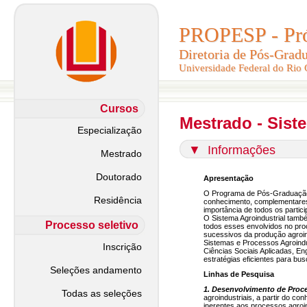
PROPESP - Pró-
PROPESP - Pró-
Diretoria de Pós-Grad
Diretoria de Pós-Grad
Universidade Federal do Rio
Universidade Federal do Rio
Cursos
Mestrado - Sist
Especialização
▼
Informações
Mestrado
Doutorado
Apresentação
O Programa de Pós-Graduação 
Residência
conhecimento, complementares
importância de todos os partic
O Sistema Agroindustrial també
Processo seletivo
todos esses envolvidos no proc
sucessivos da produção agroin
Sistemas e Processos Agroind
Inscrição
Ciências Sociais Aplicadas, E
estratégias eficientes para b
Seleções andamento
Linhas de Pesquisa
1. Desenvolvimento de Proc
Todas as seleções
agroindustriais, a partir do c
inerentes aos processos agroi