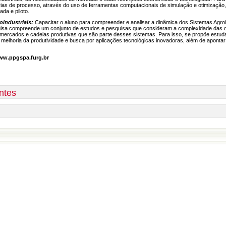
rias de processo, através do uso de ferramentas computacionais de simulação e otimizaçã
ada e piloto.
oindustriais:
Capacitar o aluno para compreender e analisar a dinâmica dos Sistemas Agroin
pesquisa compreende um conjunto de estudos e pesquisas que consideram a complexidade da
os mercados e cadeias produtivas que são parte desses sistemas. Para isso, se propõe estuda
melhoria da produtividade e busca por aplicações tecnológicas inovadoras, além de apontar
www.ppgspa.furg.br
ntes