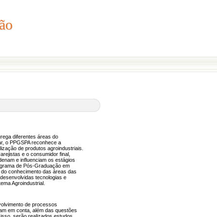
ão
ção
rega diferentes áreas do
ar, o PPGSPA reconhece a
lização de produtos agroindustriais.
rejistas e o consumidor final,
rdenam e influenciam os estágios
 Programa de Pós-Graduação em
o do conhecimento das áreas das
desenvolvidas tecnologias e
ema Agroindustrial.
nvolvimento de processos
levam em conta, além das questões
isso, serão realizados estudos,