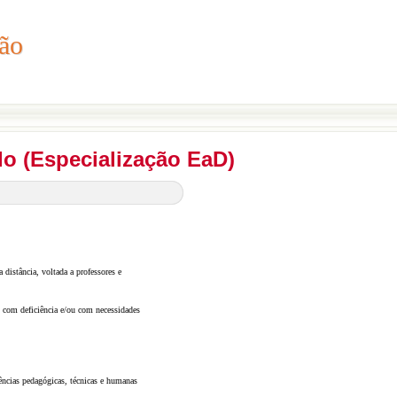
ão
ção
do (Especialização EaD)
 distância, voltada a professores e
as com deficiência e/ou com necessidades
tências pedagógicas, técnicas e humanas