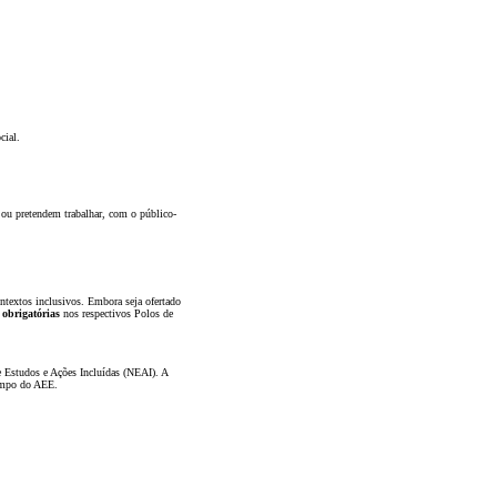
cial.
 ou pretendem trabalhar, com o público-
 contextos inclusivos. Embora seja
ofertado
obrigatórias
nos respectivos Polos de
e Estudos e Ações Incluídas (NEAI). A
campo do AEE.