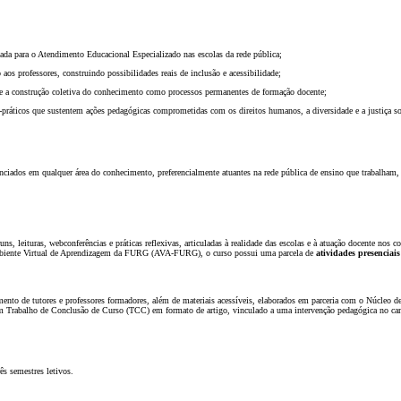
da para o Atendimento Educacional Especializado nas escolas da rede pública;
 aos professores, construindo possibilidades reais de inclusão e acessibilidade;
ca e a construção coletiva do conhecimento como processos permanentes de formação docente;
-práticos que sustentem ações pedagógicas comprometidas com os direitos humanos, a diversidade e a justiça so
nciados em qualquer área do conhecimento, preferencialmente atuantes na rede pública de ensino que trabalham,
ns, leituras, webconferências e práticas reflexivas, articuladas à realidade das escolas e à atuação docente nos
biente Virtual de Aprendizagem da FURG (AVA-FURG), o curso possui uma parcela de
atividades presenciais
to de tutores e professores formadores, além de materiais acessíveis, elaborados em parceria com o Núcleo d
m Trabalho de Conclusão de Curso (TCC) em formato de artigo, vinculado a uma intervenção pedagógica no 
ês semestres letivos.