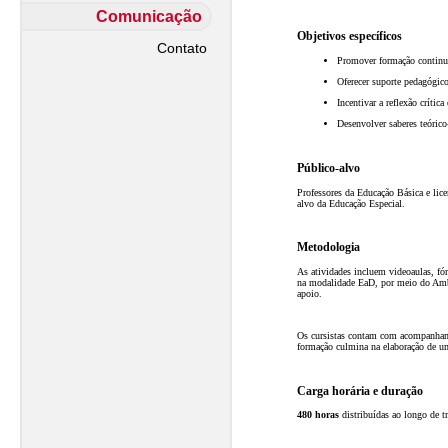
Comunicação
Objetivos específicos
Contato
Promover formação continua
Oferecer suporte pedagógico
Incentivar a reflexão críti
Desenvolver saberes teórico
Público-alvo
Professores da
Educação Básica e lice
alvo da Educação Especial.
Metodologia
As atividades incluem videoaulas, fóru
na modalidade EaD, por meio do Am
apoio.
Os cursistas contam com acompanhamen
formação culmina na elaboração de u
Carga horária e duração
480 horas
distribuídas ao longo de tr