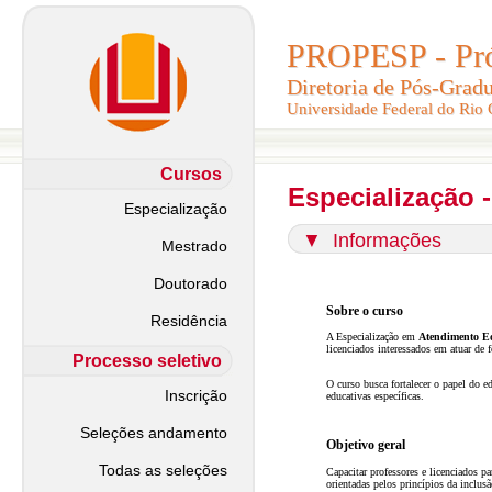
PROPESP - Pró-
PROPESP - Pró-
Diretoria de Pós-Grad
Diretoria de Pós-Grad
Universidade Federal do Rio
Universidade Federal do Rio
Cursos
Especialização 
Especialização
▼
Informações
Mestrado
Doutorado
Sobre o curso
Residência
A Especialização em
Atendimento Ed
licenciados interessados em atuar de
Processo seletivo
O curso busca fortalecer o papel do e
Inscrição
educativas específicas.
Seleções andamento
Objetivo geral
Todas as seleções
Capacitar professores e licenciados p
orientadas pelos princípios da inclusã