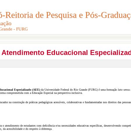
Reitoria de Pesquisa e Pós-Graduaç
Reitoria de Pesquisa e Pós-Gradua
uação
uação
 Grande - FURG
 Grande - FURG
- Atendimento Educacional Especializa
ucacional Especializado (AEE)
da Universidade Federal do Rio Grande (FURG) é uma formação
lato sensu
a
 forma comprometida com a Educação Especial na perspectiva inclusiva.
ducador na construção de práticas pedagógicas acessíveis, colaborativas e fundamentadas nos direitos das pesso
ara o atendimento de estudantes com deficiência e/ou necessidades educativas específicas, desenvolvendo compe
o, da acessibilidade e do respeito à diferença.