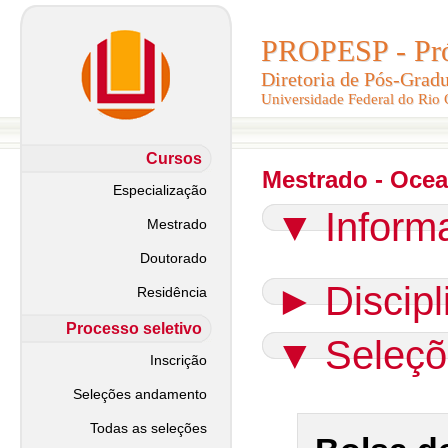
PROPESP - Pró-
PROPESP - Pró-
Diretoria de Pós-Grad
Diretoria de Pós-Grad
Universidade Federal do Rio
Universidade Federal do Rio
Cursos
Mestrado - Oce
Especialização
▼
Inform
Mestrado
Doutorado
►
Discip
Residência
Processo seletivo
▼
Seleçõ
Inscrição
Seleções andamento
Todas as seleções