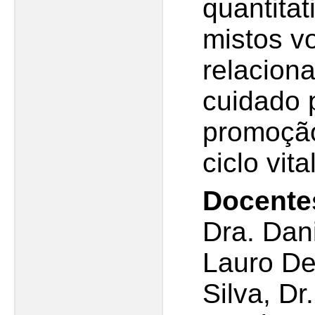
quantitat
mistos v
relacion
cuidado 
promoção
ciclo vita
Docente
Dra. Dani
Lauro De
Silva, D