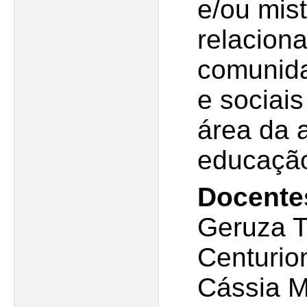
e/ou mis
relacion
comunida
e sociais
área da a
educação
Docente
Geruza T
Centurion
Cássia M