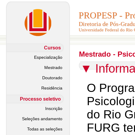
PROPESP - Pró-
PROPESP - Pró-
Diretoria de Pós-Grad
Diretoria de Pós-Grad
Universidade Federal do Rio
Universidade Federal do Rio
Cursos
Mestrado - Psic
Especialização
▼
Inform
Mestrado
Doutorado
O Progr
Residência
Psicolog
Processo seletivo
Inscrição
do Rio G
Seleções andamento
FURG tem
Todas as seleções