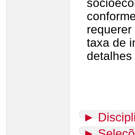
socioeco
conforme
requerer
taxa de i
detalhes
►
Discip
►
Seleçõ