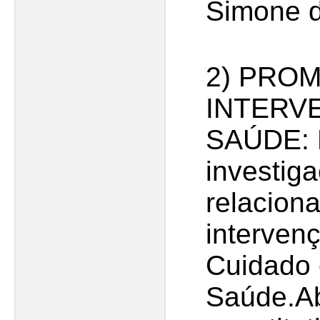
Simone d
2) PRO
INTERV
SAÚDE: 
investig
relaciona
interven
Cuidado 
Saúde.A