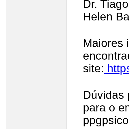
Dr. Tiag
Helen Ba
Maiores 
encontra
site:
http
Dúvidas
para o em
ppgpsico