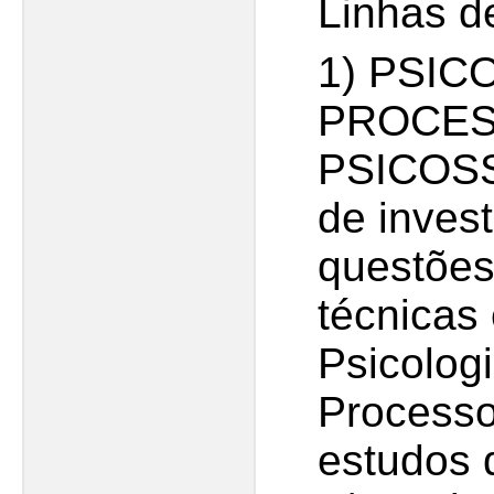
Linhas d
1) PSIC
PROCE
PSICOSS
de inves
questões
técnicas
Psicolog
Processo
estudos q