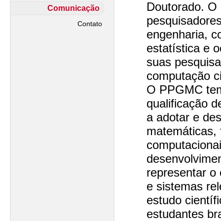
Doutorado. O
Comunicação
pesquisadore
Contato
engenharia, c
estatística e 
suas pesquisa
computação cie
O PPGMC tem
qualificação 
a adotar e de
matemáticas, f
computacionai
desenvolvime
representar 
e sistemas re
estudo científ
estudantes bra