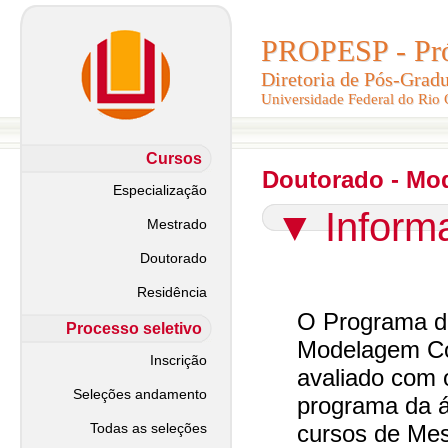
PROPESP - Pró-
PROPESP - Pró-
Diretoria de Pós-Grad
Diretoria de Pós-Grad
Universidade Federal do Rio
Universidade Federal do Rio
Cursos
Doutorado - Mo
Especialização
▼
Inform
Mestrado
Doutorado
Residência
O Programa d
Processo seletivo
Modelagem C
Inscrição
avaliado com
Seleções andamento
programa da ár
Todas as seleções
cursos de Mes