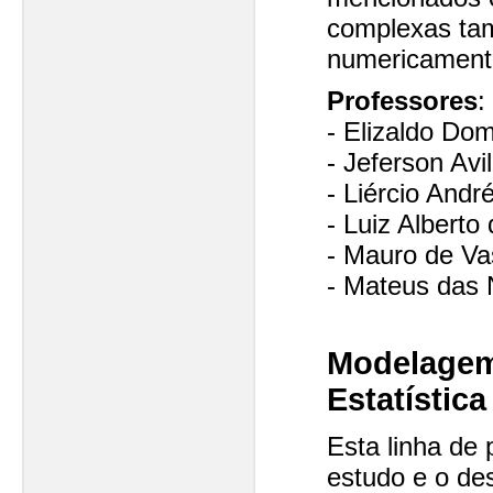
complexas ta
numericament
Professores
:
- Elizaldo Do
- Jeferson Avi
- Liércio André
- Luiz Alberto
- Mauro de Va
- Mateus das
Modelagem
Estatística
Esta linha de
estudo e o de