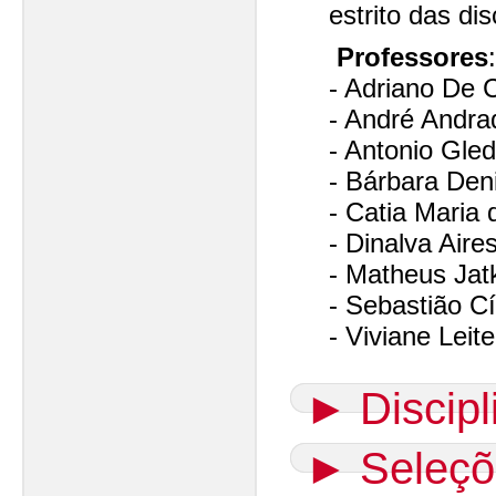
estrito das di
Professores
:
- Adriano De 
- André Andra
- Antonio Gled
- Bárbara Den
- Catia Maria
- Dinalva Aire
- Matheus Jat
- Sebastião C
- Viviane Leit
►
Discip
►
Seleçõ