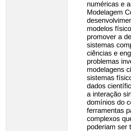
numéricas e an
Modelagem Co
desenvolvime
modelos físic
promover a de
sistemas com
ciências e eng
problemas inv
modelagens ci
sistemas físi
dados científ
a interação si
domínios do 
ferramentas p
complexos que
poderiam ser 