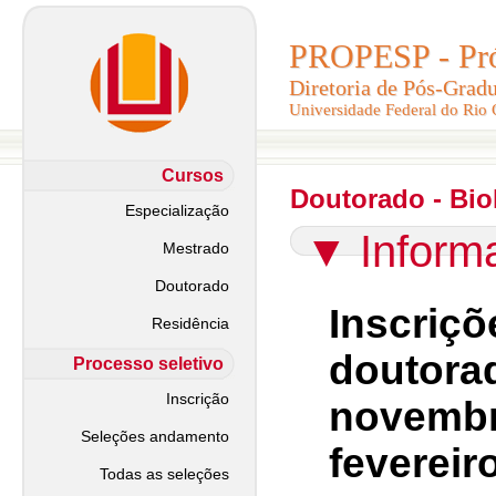
PROPESP - Pró-
PROPESP - Pró-
Diretoria de Pós-Grad
Diretoria de Pós-Grad
Universidade Federal do Rio
Universidade Federal do Rio
Cursos
Doutorado - Bio
Especialização
▼
Inform
Mestrado
Doutorado
Inscr
Residência
douto
Processo seletivo
Inscrição
novembr
Seleções andamento
fevereir
Todas as seleções