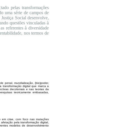
tado pelas transformações
ando uma série de campos de
Justiça Social desenvolve,
ntando questões vinculadas à
as referentes à diversidade
tentabilidade, nos termos de
le penal, mundialização, (bio)poder,
da transformação digital que marca a
ctivas decoloniais e nas teorias da
m pesquisas teoricamente embasadas,
do em crise, com foco nas mutações
afetação pela transformação digital,
erentes modelos de desenvolvimento