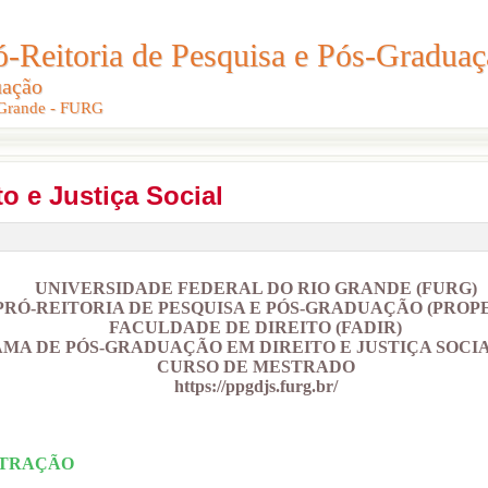
Reitoria de Pesquisa e Pós-Graduaç
Reitoria de Pesquisa e Pós-Gradua
uação
uação
 Grande - FURG
 Grande - FURG
to e Justiça Social
UNIVERSIDADE FEDERAL DO RIO GRANDE (FURG)
PRÓ-REITORIA DE PESQUISA E PÓS-GRADUAÇÃO (PROPE
FACULDADE DE DIREITO (FADIR)
MA DE PÓS-GRADUAÇÃO EM DIREITO E JUSTIÇA SOCIA
CURSO DE MESTRADO
https://ppgdjs.furg.br/
NTRAÇÃO