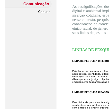
Comunicação
As ressignificações d
digital e ambiental imp
Contato
inserção cotidiana, es
nesse contexto, pesquis
consolidação da cidadan
étnico-racial, de gênero
suas linhas de pesquisa.
LINHAS DE PESQU
LINHA DE PESQUISA DIREITO
Esta linha de pesquisa explora
necropolítica, identidade, dife
contemporaneidade. Os temas s
diferença e da justiça, objet
empiricamente fundamentadas e c
LINHA DE PESQUISA CIDADAN
Esta linha de pesquisa invest
significativas que afetam espec
com ênfase no ensino superio