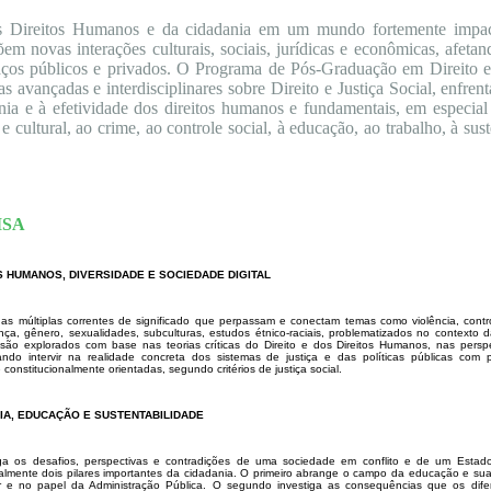
os Direitos Humanos e da cidadania em um mundo fortemente impac
õem novas interações culturais, sociais, jurídicas e econômicas, afet
paços públicos e privados. O Programa de Pós-Graduação em Direito e 
as avançadas e interdisciplinares sobre Direito e Justiça Social, enfre
ia e à efetividade dos direitos humanos e fundamentais, em especial 
 e cultural, ao crime, ao controle social, à educação, ao trabalho, à sus
ISA
S HUMANOS, DIVERSIDADE E SOCIEDADE DIGITAL
 as múltiplas correntes de significado que perpassam e conectam temas como violência, contro
rença, gênero, sexualidades, subculturas, estudos étnico-raciais, problematizados no contexto 
ão explorados com base nas teorias críticas do Direito e dos Direitos Humanos, nas perspe
ivando intervir na realidade concreta dos sistemas de justiça e das políticas públicas co
onstitucionalmente orientadas, segundo critérios de justiça social.
IA, EDUCAÇÃO E SUSTENTABILIDADE
iga os desafios, perspectivas e contradições de uma sociedade em conflito e de um Esta
ialmente dois pilares importantes da cidadania. O primeiro abrange o campo da educação e sua 
r e no papel da Administração Pública. O segundo investiga as consequências que os dif