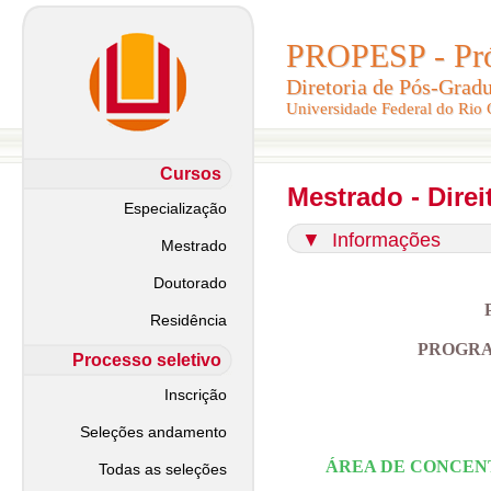
PROPESP - Pró-
PROPESP - Pró-
Diretoria de Pós-Grad
Diretoria de Pós-Grad
Universidade Federal do Rio
Universidade Federal do Rio
Cursos
Mestrado - Direi
Especialização
▼
Informações
Mestrado
Doutorado
Residência
PROGRA
Processo seletivo
Inscrição
Seleções andamento
ÁREA DE CONCE
Todas as seleções