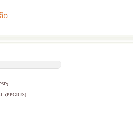
ão
ção
SP)
L (PPGDJS)