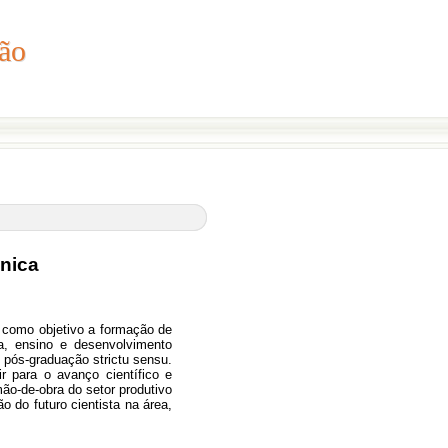
ão
ção
nica
como objetivo a formação de
a, ensino e desenvolvimento
 pós-graduação strictu sensu.
r para o avanço científico e
ão-de-obra do setor produtivo
 do futuro cientista na área,