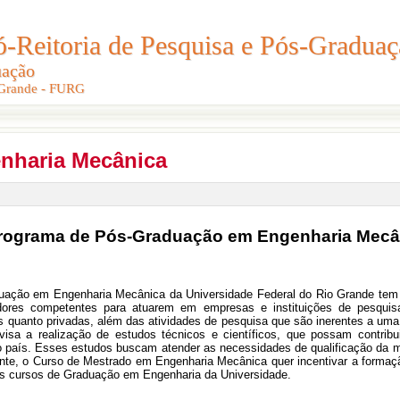
Reitoria de Pesquisa e Pós-Graduaç
Reitoria de Pesquisa e Pós-Gradua
uação
uação
 Grande - FURG
 Grande - FURG
enharia Mecânica
rograma de Pós-Graduação em Engenharia Mecâ
ação em Engenharia Mecânica da Universidade Federal do Rio Grande tem 
adores competentes para atuarem em empresas e instituições de pesquis
as quanto privadas, além das atividades de pesquisa que são inerentes a uma
sa a realização de estudos técnicos e científicos, que possam contribui
do país. Esses estudos buscam atender as necessidades de qualificação da m
ente, o Curso de Mestrado em Engenharia Mecânica quer incentivar a formação
s cursos de Graduação em Engenharia da Universidade.