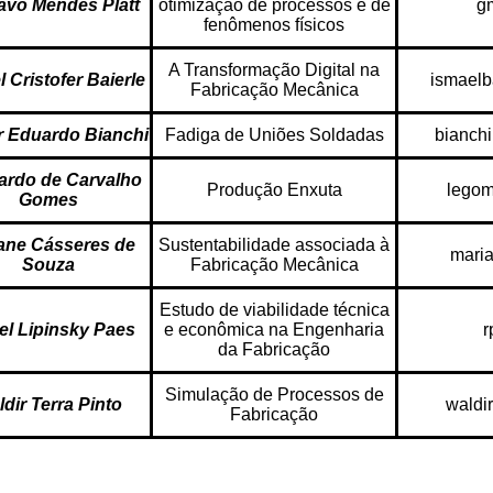
avo Mendes Platt
otimização de processos e de
g
fenômenos físicos
A Transformação Digital na
 Cristofer Baierle
ismaelb
Fabricação Mecânica
r Eduardo Bianchi
Fadiga de Uniões Soldadas
bianch
ardo de Carvalho
Produção Enxuta
legom
Gomes
ane Cásseres de
Sustentabilidade associada à
mari
Souza
Fabricação Mecânica
Estudo de viabilidade técnica
el Lipinsky Paes
e econômica na Engenharia
r
da Fabricação
Simulação de Processos de
dir Terra Pinto
waldi
Fabricação