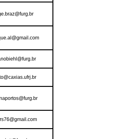
ge.braz@furg.br
que.al@gmail.com
anobiehl@furg.br
to@caxias.ufrj.br
anaportos@furg.br
ors76@gmail.com