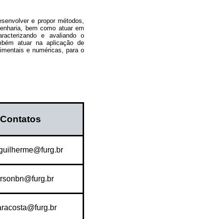
senvolver e propor métodos,
genharia, bem como atuar em
racterizando e avaliando o
mbém atuar na aplicação de
imentais e numéricas, para o
Contatos
guilherme@furg.br
rsonbn@furg.br
racosta@furg.br