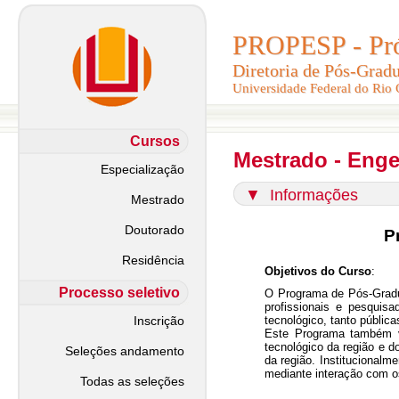
PROPESP - Pró-
PROPESP - Pró-
Diretoria de Pós-Grad
Diretoria de Pós-Grad
Universidade Federal do Rio
Universidade Federal do Rio
Cursos
Mestrado - Eng
Especialização
▼
Informações
Mestrado
Doutorado
P
Residência
Objetivos do Curso
:
Processo seletivo
O Programa de Pós-Gradu
profissionais e pesquis
Inscrição
tecnológico, tanto públic
Este Programa também vi
tecnológico da região e 
Seleções andamento
da região. Institucionalm
mediante interação com o
Todas as seleções