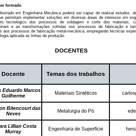
 ser formado
:
estrado em Engenharia Mecânica poderá ser capaz de realizar estudos, de
que permitam implementar soluções em diversas áreas de interesse em en
to tecnológico dos processos de soldagem e corte dos materiais, ca
riais e as transformações sofridas nos processos de fabricação e ta
s aos processos de fabricação metal-mecânica, empregando técnicas exper
ogia aplicada as linhas de produção.
DOCENTES
Docente
Temas dos trabalhos
s Eduardo Marcos
Materiais Sintéticos
carlos
Guilherme
on Bitencourt das
Metalurgia do Pó
ede
Neves
ra Lillian Costa
Engenharia de Superfície
hena
Murray