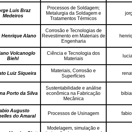
Processos de Soldagem;
rge Luis Braz
Metalurgia da Soldagem e
jor
Medeiros
Tratamentos Térmicos
Corrosão e Tecnologias de
 Henrique Alano
Revestimento em Materiais de
henri
Engenharia
iano Volcanoglo
Ciência e Tecnologia dos
luci
Biehl
Materiais
Materiais, Corrosão e
to Luiz Siqueira
rena
Superfícies
Sustentabilidade e análise
na Porto da Silva
econômica na Fabricação
bibi
Mecânica
abio Augusto
Processos de Usinagem
fabi
elles do Amaral
Modelagem, simulação e