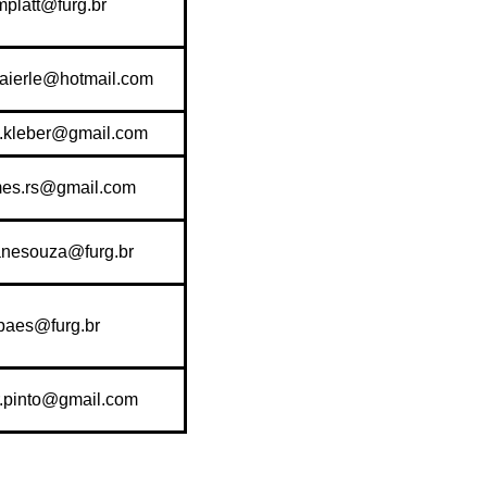
mplatt@furg.br
aierle@hotmail.com
i.kleber@gmail.com
es.rs@gmail.com
anesouza@furg.br
paes@furg.br
r.pinto@gmail.com