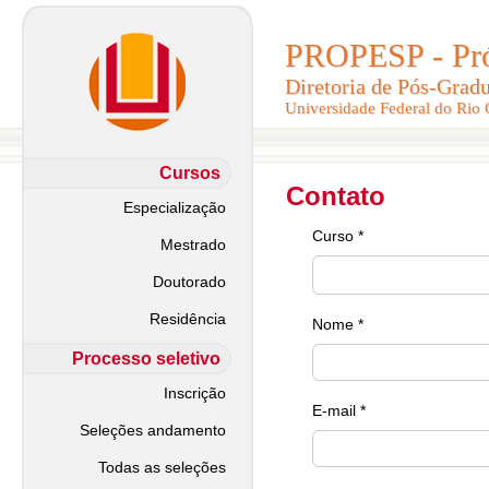
PROPESP - Pró-
PROPESP - Pró-
Diretoria de Pós-Grad
Diretoria de Pós-Grad
Universidade Federal do Rio
Universidade Federal do Rio
Cursos
Contato
Especialização
Curso *
Mestrado
Doutorado
Residência
Nome *
Processo seletivo
Inscrição
E-mail *
Seleções andamento
Todas as seleções